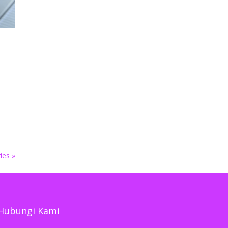
C
ies »
Hubungi Kami