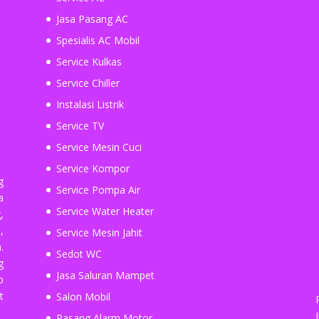
Jasa Pasang AC
Spesialis AC Mobil
Service Kulkas
Service Chiller
Instalasi Listrik
Service TV
Service Mesin Cuci
Service Kompor
g
Service Pompa Air
a
Service Water Heater
,
,
Service Mesin Jahit
.
Sedot WC
g
Jasa Saluran Mampet
p
t
Salon Mobil
Pasang Alarm Motor