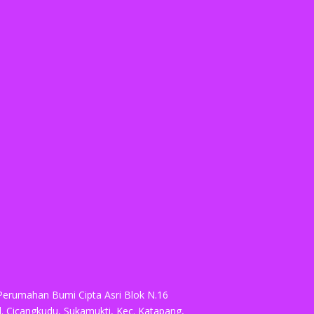
Perumahan Bumi Cipta Asri Blok N.16
Jl. Cicangkudu, Sukamukti, Kec. Katapang,